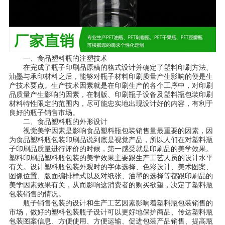
一、食品塑料瓶的注塑技术
在完成了瓶子印刷品原稿的格式设计并确定了塑料印刷方法、
油墨与承印材料之后，能够对瓶子材料印刷质量产生影响的便是生
产技术要点。生产技术因素就是在印刷生产的各个工序中，对印刷
品质量产生影响的因素，在制版、印刷瓶子设备及塑料瓶包装印刷
材料特性限定的范围内，尽可能忠实地出现设计好的内容，有利于
良好的瓶子销售市场。
二、食品塑料瓶的外形设计
视觉美学因素是影响食品塑料瓶包装销售量最重要的因素，因
为食品塑料瓶包装印刷品说到底是视觉产品，所以人们在对塑料瓶
子印刷品质量进行评价的时候，第一感受就是印刷品的美学效果。
塑料印刷品塑料瓶包装的美学效果主要跟生产工艺人员的设计水平
有关。设计塑料瓶包装外观时的字体选择、色彩设计、美术图案、
图像位置、版面编排样式以及对纸张、油墨的选择等都跟印刷品的
美学因素效果有关，从而影响这消费者的购买欲望，决定了塑料瓶
包装销售的情况。
瓶子销售包装的设计和生产工艺因素影响着塑料瓶包装销售的
市场，做好的塑料包装瓶子设计可以更好地保护商品、传达塑料瓶
包装图案信息、方便使用、方便运输、促进包装产品销售、提高瓶