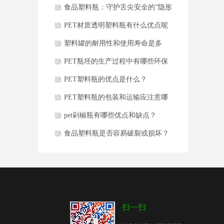
题
食品塑料瓶：守护舌尖安全的”隐形
卫士”
PET材质透明塑料瓶有什么优点呢
塑料罐的耐用性和使用寿命是多
久？
PET瓶坯的生产过程中有哪些环保
要求？
PET塑料瓶的优点是什么？
PET塑料瓶的包装和运输应注意哪
些事项
pet剁椒瓶有哪些优点和缺点？
食品塑料瓶是否容易破裂或损坏？
扫一扫