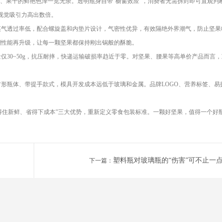
颗粒、果干的鲜艳色泽一览无余。透明瓶身自带”橱窗效应”，消费者无需拆封即可直观判
的视觉吸引力高出数倍。
蒸气透过率低，配合螺旋盖和内垫片设计，气密性优异，有效隔绝外界潮气，防止坚果
潮性能再升级，让每一颗坚果都保持刚出锅般的酥脆。
仅30~50g，抗压耐摔，快递运输破损率趋近于零。对坚果、腰果等高单价产品而言
方形瓶体、带提手款式，模具开发成本远低于玻璃和金属。品牌LOGO、营养标签、易
锁得住新鲜、省得下成本”三大优势，重新定义零食包装标准。一颗好坚果，值得一个好
塑料瓶对玻璃瓶的“伤害”可不止一
下一篇：