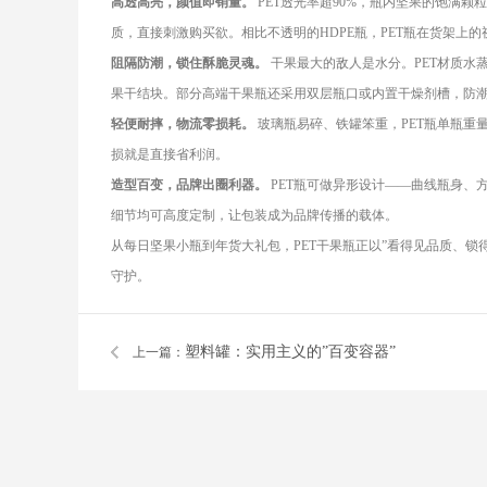
高透高亮，颜值即销量。
PET透光率超90%，瓶内坚果的饱满
质，直接刺激购买欲。相比不透明的HDPE瓶，PET瓶在货架上
阻隔防潮，锁住酥脆灵魂。
干果最大的敌人是水分。PET材质水
果干结块。部分高端干果瓶还采用双层瓶口或内置干燥剂槽，防
轻便耐摔，物流零损耗。
玻璃瓶易碎、铁罐笨重，PET瓶单瓶重量
损就是直接省利润。
造型百变，品牌出圈利器。
PET瓶可做异形设计——曲线瓶身、
细节均可高度定制，让包装成为品牌传播的载体。
从每日坚果小瓶到年货大礼包，PET干果瓶正以”看得见品质、
守护。
塑料罐：实用主义的”百变容器”
上一篇：