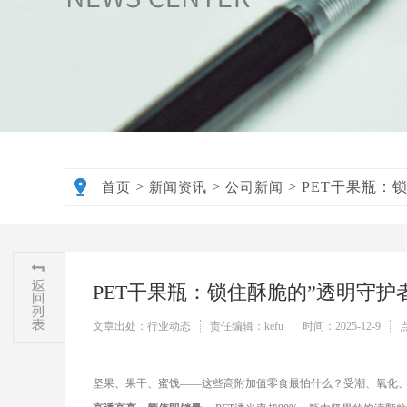
>
>
>
PET干果瓶：
首页
新闻资讯
公司新闻
PET干果瓶：锁住酥脆的”透明守护
文章出处：行业动态
责任编辑：kefu
时间：2025-12-9
坚果、果干、蜜饯——这些高附加值零食最怕什么？受潮、氧化、