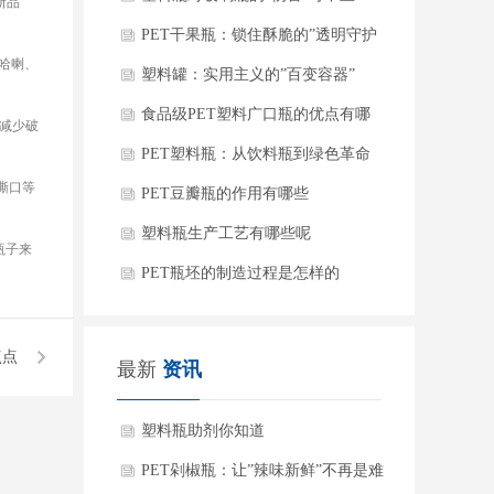
断品
点点
PET干果瓶：锁住酥脆的”透明守护
哈喇、
者”
塑料罐：实用主义的”百变容器”
食品级PET塑料广口瓶的优点有哪
，减少破
些
PET塑料瓶：从饮料瓶到绿色革命
撕口等
的主角
PET豆瓣瓶的作用有哪些
塑料瓶生产工艺有哪些呢
瓶子来
PET瓶坯的制造过程是怎样的
点点
最新
资讯
塑料瓶助剂你知道
PET剁椒瓶：让”辣味新鲜”不再是难