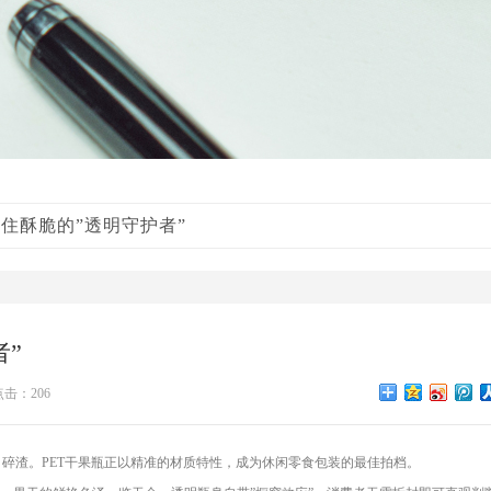
锁住酥脆的”透明守护者”
者”
点击：206
碎渣。PET干果瓶正以精准的材质特性，成为休闲零食包装的最佳拍档。