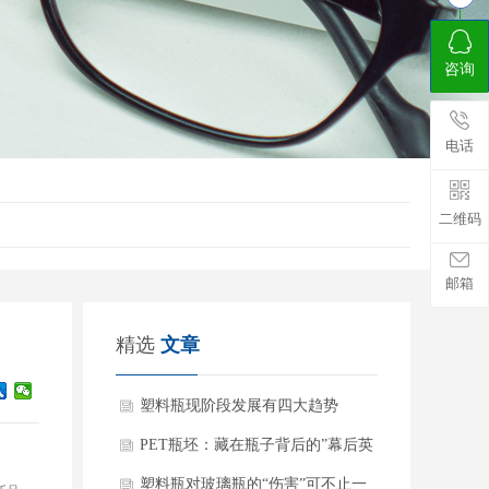
咨询
电话
二维码
邮箱
精选
文章
塑料瓶现阶段发展有四大趋势
PET瓶坯：藏在瓶子背后的”幕后英
雄”
塑料瓶对玻璃瓶的“伤害”可不止一