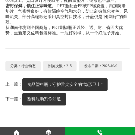
60%以上。宽口设计方便取用，配防漏垫片，倒放也不渗油。
密封保鲜，锁住正宗味道。
PET瓶配合PE或PP螺旋盖，内加防渗
垫片，气密性良好，有效隔绝空气和水分，防止剁椒氧化变色、风
味流失。部分高端款还采用真空封口技术，开盖仍是”刚剁好”的鲜
辣。
从湖南作坊到全国商超，PET剁椒瓶正以轻、透、耐、省四大优
势，重新定义佐料包装标准。一瓶好剁椒，从一个好瓶子开始。
分类：行业动态
浏览次数：215
发布日期：2025-10-9
上一篇：
食品塑料瓶：守护舌尖安全的”隐形卫士”
下一篇：
塑料瓶助剂你知道