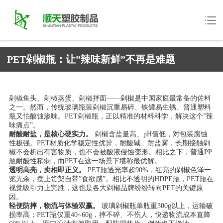
PET剁椒瓶：让”辣味新鲜”不再是难题
剁椒鱼头、剁椒蒸蛋、剁椒拌面——剁椒是中国家庭最常备的佐料
之一。然而，传统玻璃瓶装剁椒沉重易碎、铁罐易生锈、普通塑料
瓶又怕酸蚀渗味。PET剁椒瓶，正以精准的材料科学，解决这个”辣
味痛点”。
耐酸耐盐，是核心硬实力。
剁椒含盐量高、pH值低，对包装腐蚀
性极强。PET材质化学稳定性优异，耐酸碱、耐盐雾，长期接触剁
椒不会析出有害物质，也不会被酸液侵蚀变形。相比之下，普通PP
瓶耐酸性稍弱，而PET在这一场景下堪称最优解。
透明高亮，卖相即正义。
PET瓶透光率超90%，红亮的剁椒色泽一
览无余，摆上货架自带”食欲感”。相比不透明的HDPE瓶，PET瓶在
视觉吸引力上完胜，这也是各大剁椒品牌纷纷转向PET的关键原
因。
轻便防摔，物流与体验双赢。
玻璃剁椒瓶单瓶重300g以上，运输破
损率高；PET瓶仅重40~60g，摔不碎、不伤人，快递物流成本直降