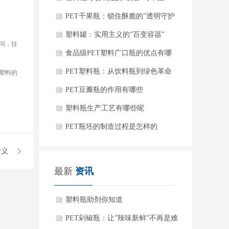
点点
PET干果瓶：锁住酥脆的”透明守护
者”
塑料罐：实用主义的”百变容器”
同，往
食品级PET塑料广口瓶的优点有哪
些
PET塑料瓶：从饮料瓶到绿色革命
塑料的
的主角
PET豆瓣瓶的作用有哪些
塑料瓶生产工艺有哪些呢
PET瓶坯的制造过程是怎样的
含义
最新
资讯
塑料瓶助剂你知道
PET剁椒瓶：让”辣味新鲜”不再是难