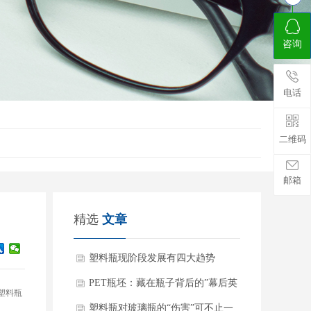
咨询
电话
二维码
邮箱
精选
文章
塑料瓶现阶段发展有四大趋势
PET瓶坯：藏在瓶子背后的”幕后英
塑料瓶
雄”
塑料瓶对玻璃瓶的“伤害”可不止一