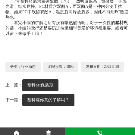
7号塑料材质为聚碳酸酯（PC），透明度很高，也挺硬，手感
光滑，结实耐摔。PC材质含双酚A，而双酚A是一种内分泌干扰
物。如果PC中残留双酚A，温度愈高释放愈多，因此不能用PC瓶盛
热水。
看完小编的讲解之后有没有幡然醒悟呢，对于一次性的
塑料瓶
的话，小编的觉得还是要扔进垃圾桶毕竟爱护环境很重要。或者可
以留下来做手工哦！
分类：行业动态
浏览次数：1000
发布日期：2022-9-28
上一篇：
塑料pet保质期
下一篇：
塑料罐你真的了解吗？