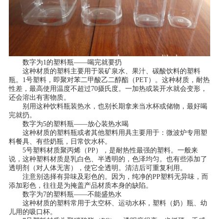
数字为1的塑料瓶——喝完就要扔
这种材质的塑料主要用于装矿泉水、果汁、碳酸饮料的塑料
瓶。1号塑料，即聚对苯二甲酸乙二醇酯（PET）。这种材质，耐热
性差，最高使用温度不超过70摄氏度。一加热或装开水就会变形，
还会溶出有害物质。
别用这种饮料瓶装热水，也别长期拿来当水杯或储物，最好喝
完就扔。
数字为5的塑料瓶——放心装热水喝
这种材质的塑料瓶或者其他塑料用具主要用于：微波炉专用塑
料餐具、有些奶瓶，日常饮水杯。
5号塑料材质聚丙烯（PP），是耐热性最强的塑料。一般来
说，这种塑料材质是乳白色、半透明的，色泽均匀。也有些添加了
透明剂（对人体无害），使它全透明。清洁后可重复利用。
注意别选择有异味及彩色的。因为，纯净的PP塑料无异味，而
添加彩色，往往是为掩盖产品材质本身的缺陷。
数字为7的塑料瓶——不能盛热水
这种材质的塑料常用于太空杯、运动水杯，塑料（奶）瓶、幼
儿用的吸口杯。