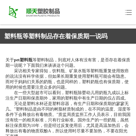
塑料瓶等塑料制品存在着保质期一说吗
关于
pet塑料瓶
等塑料制品，到底对人体有没有害，是否存在着保质
期一说呢？下面我们来谈谈这个问题。
采访相关专家得知，饮料瓶、矿泉水瓶等塑料瓶重复使用致癌
的说法没有科学依据，但如果长期重复使用塑料瓶可能会有隐患。
而对于妈妈们关系的奶瓶，也是同样的，塑料奶瓶也有保质期，使
用的时候也需要注意众多的问题。
在一些大型超市可以看到，塑料瓶除婴幼儿用奶瓶九成以上标
注生产日期和保质期外，家用的塑料瓶中有生产日期的仅占四成。
无论是塑料水杯还是塑料容器，有生产日期和保质期的寥寥无
几。”塑料制品是由不同的树脂材质制成的，在不同的温度、湿度等
条件下会释放出有毒物质。”质监局质监所工作人员表示，目前我国
没有统一的相关标准，只有行业标准。国外生产的一些奶瓶，虽然
标注保质期为10年，但是经过反复使用后，尤其是高温加热后，会
释放出有毒的物质双酚A，所以使用时尽量不要加热，不要在阳光