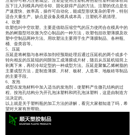
注塑亦可称为注射成型。注塑是使用注塑机将热塑性塑料熔体在高
压下注入到模具内经冷却、固化获得产品的方法。注塑的优点是生
产速度快、效率高，操作可自动化，能成型形状复杂的零件，特别
适合大量生产。缺点是设备及模具成本高，注塑机不易清理。
4、吹塑
吹塑也叫中空吹塑。主要是借助压缩空气的压力使闭合在模具中的
热的树脂型坯吹胀为空心制品的一种方法，吹塑包括吹塑薄膜及吹
塑中空制品两种方法。用吹塑法主要用于生产薄膜制品、各种瓶、
桶、壶类容等。
5、压延
压延是将树脂与各种添加剂经预期处理后通过压延机的两个或多个
转向相反的压延辊的间隙加工成薄膜或片材，随后从压延机辊筒上
剥离下来，再经冷却定型的一种成型方法。压延是聚氯乙烯树脂的
主要成型方法，是制造薄膜、片材、板材、人造革、地板砖等制品
的主要手段。
6、发泡
成型在发泡材料中加入适当的发泡剂，使塑料产生微孔结构的过
程。按泡孔结构分为开孔泡沫塑料和闭孔泡沫塑料，这是由制造方
法决定的。
以上就是关于塑料瓶的加工方法的讲解，看完大家都知道了吗，希
望对大家有所帮助。