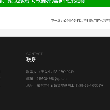
如何区分PET塑料瓶与PVC塑
下一篇：
CONTACT
联系
闻
联系人 ：王先生/135-2799-9949
态
邮箱：2495084368@qq.com
题
地址：东莞市企石镇莫屋基围工业路8号1号楼301室