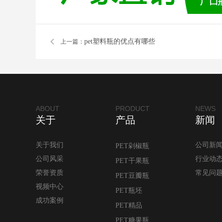
pet塑料瓶的优点有哪些
上一篇：
ABOUT
PRODUCT
NEWS
关于
产品
新闻
关于我们
公司新
PET剁椒瓶
公司风采
行业动
PET干果瓶
荣誉资质
常见问
PET豆瓣瓶
视频中心
PET瓶坯
成功案例
PET精品
PET糖果瓶