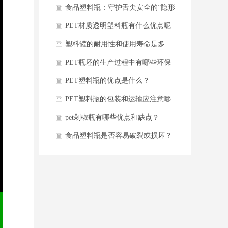
题
食品塑料瓶：守护舌尖安全的”隐形
卫士”
PET材质透明塑料瓶有什么优点呢
塑料罐的耐用性和使用寿命是多
久？
PET瓶坯的生产过程中有哪些环保
要求？
PET塑料瓶的优点是什么？
PET塑料瓶的包装和运输应注意哪
些事项
pet剁椒瓶有哪些优点和缺点？
食品塑料瓶是否容易破裂或损坏？