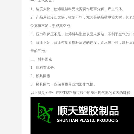
一、工艺因素：
1、速度太快，使熔融塑料受大剪切作用而分解，产生气体。
2、产品局部冷却太快，收缩不均，尤其是制品壁厚较大时，其表
位充填不足，形成真空泡。
3、压力和保压不足，使熔料与型腔表面未紧贴，不利于空气的排
4、背压不足，背压控制着螺杆后退的速度，背压较小时，螺杆后
量的气泡。
二、材料因素
1、原料有水分。
2、模具因素
3、模具困气，应保养模具或增加排气槽。
以上就是关于生产PET塑料瓶过程中瓶身出现气泡的原因的讲解