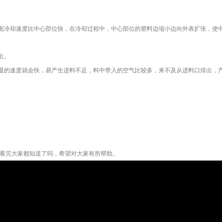
面冷却速度比中心部位快，在冷却过程中，中心部位的塑料边缩小边向外表扩张，使
出。
退的速度就会快，易产生进料不足，料中带入的空气比较多，来不及从进料口排出，
，看完大家都知道了吗，希望对大家有所帮助。