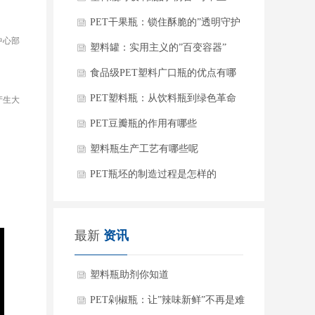
点点
PET干果瓶：锁住酥脆的”透明守护
中心部
者”
塑料罐：实用主义的”百变容器”
食品级PET塑料广口瓶的优点有哪
些
PET塑料瓶：从饮料瓶到绿色革命
产生大
的主角
PET豆瓣瓶的作用有哪些
塑料瓶生产工艺有哪些呢
PET瓶坯的制造过程是怎样的
最新
资讯
塑料瓶助剂你知道
PET剁椒瓶：让”辣味新鲜”不再是难