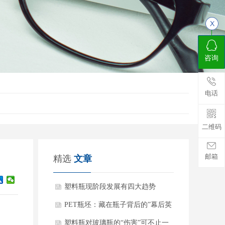
咨询
电话
二维码
邮箱
精选
文章
塑料瓶现阶段发展有四大趋势
PET瓶坯：藏在瓶子背后的”幕后英
雄”
塑料瓶对玻璃瓶的“伤害”可不止一