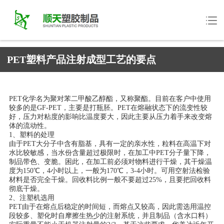
PET塑料产品注射成型工艺的要点
PET化学名为聚对苯二甲酸乙醇酯，又称聚酯。目前在客户中使用
较多的是GF-PET，主要是打瓶胚。PET在熔融状态下的流变性较
好，压力对粘度的影响比温度要大，因此主要从压力着手来改变熔
体的流动性。
1、塑料的处理
由于PET大分子中含有脂基，具有一定的亲水性，粒料在高温下对
水比较敏感，当水份含量超过极限时，在加工中PET分子量下降，
制品带色、变脆。困此，在加工前必须对物料进行干燥，其干燥温
度为150℃，4小时以上，一般为170℃，3-4小时。可用空射法检验
材料是否完全干燥。回收料比例一般不要超过25%，且要把回收料
彻底干燥。
2、注塑机选用
PET由于在熔点后稳定的时间短，而熔点又较高，因此需选用温控
段较多、塑化时自摩擦生热少的注射系统，并且制品（含水口料）