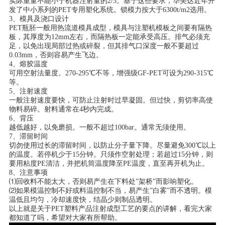
实际重量不能小于机器注射量的2/3。基于这些要求，华美达近年开
发了中小系列的PET专用塑化系统。锁模力按大于6300t/m2选用。
3、模具及浇口设计
PET瓶胚一般用热流道模具成型，模具与注塑机模板之间要有隔热
板，其厚度为12mm左右，而隔热板一定能承受高压。排气必须充
足，以免出现局部过热或碎裂，但其排气口深度一般不要超过
0.03mm，否则容易产生飞边。
4、熔胶温度
可用空射法量度。270-295℃不等，增强级GF-PET可设为290-315℃
等。
5、注射速度
一般注射速度要快，可防止注射时过早凝固。但过快，剪切率高使
物料易碎。射料通常在4秒内完成。
6、背压
越低越好，以免磨损。一般不超过100bar。通常无须使用。
7、滞留时间
切勿使用过长的滞留时间，以防止分子量下降。尽量避免300℃以上
的温度。若停机少于15分钟。只须作空射处理；若超过15分钟，则
要用粘度PE清洁，并把机筒温度降至PE温度，直至再开机为止。
8、注意事项
⑴回收料不能太大，否则易产生在下料处”架桥”而影响塑化。
⑵如果模温控制不好或料温控制不当，易产生”白雾”而不透明。模
温低且均匀，冷却速度快，结晶少则制品透明。
以上就是关于PET塑料产品注射成型工艺的要点的讲解，看完大家
都知道了吗，希望对大家有所帮助。