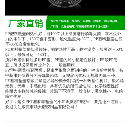
PP塑料瓶盖耐热性好，能100℃以上温度进行消毒灭菌，在不受外
力的条件下，150℃也不变形。脆化温度为-35℃，PP塑料瓶盖在低
于-35℃会发生脆化。
PE塑料瓶盖耐低温较好，的耐热性不高，脆性温度一般可达－50℃
以下，最低可达－140℃。
所以热灌饮料瓶多用PP盖。PP盖的尺寸稳定性较好；PE较PP便
宜，所以必需用PP之外的，一般都用PE。
PP塑料瓶盖指聚丙烯，是由丙烯聚合而制得的一种热塑性树脂。按
甲基排列位置分为等规聚丙烯、无规聚丙烯和间规聚丙烯三种。
PE塑料瓶盖指聚乙烯是乙烯经聚合制得的一种热塑性树脂。聚乙烯
无臭，无毒，手感似蜡，具有优良的耐低温性能，化学稳定性好，
能耐大多数酸碱的侵蚀。常温下不溶于一般溶剂，吸水性小，电绝
缘性优良。
好了，这次PET塑胶罐瓶盖的小知识就聊到这里，要是还不过瘾，
欢迎关注东莞市顺天塑胶制品有限公司！