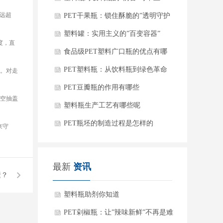
能远超
点点
PET干果瓶：锁住酥脆的”透明守护
者”
塑料罐：实用主义的”百变容器”
度，直
食品级PET塑料广口瓶的优点有哪
些
PET塑料瓶：从饮料瓶到绿色革命
上。对走
的主角
PET豆瓣瓶的作用有哪些
真空抽盖
塑料瓶生产工艺有哪些呢
PET瓶坯的制造过程是怎样的
来守
最新
资讯
素？
塑料瓶助剂你知道
PET剁椒瓶：让”辣味新鲜”不再是难