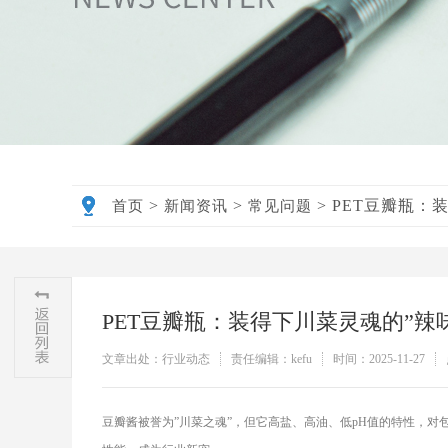
>
>
>
PET豆瓣瓶：
首页
新闻资讯
常见问题
PET豆瓣瓶：装得下川菜灵魂的”辣
文章出处：行业动态
责任编辑：kefu
时间：2025-11-27
豆瓣酱被誉为”川菜之魂”，但它高盐、高油、低pH值的特性，对