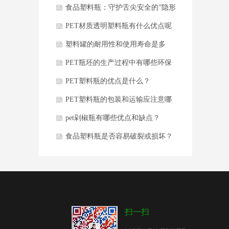
题
食品塑料瓶：守护舌尖安全的”隐形
卫士”
PET材质透明塑料瓶有什么优点呢
塑料罐的耐用性和使用寿命是多
久？
PET瓶坯的生产过程中有哪些环保
要求？
PET塑料瓶的优点是什么？
PET塑料瓶的包装和运输应注意哪
些事项
pet剁椒瓶有哪些优点和缺点？
食品塑料瓶是否容易破裂或损坏？
扫一扫