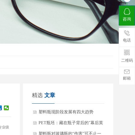
咨询
电话
二维码
邮箱
精选
文章
塑料瓶现阶段发展有四大趋势
PET瓶坯：藏在瓶子背后的”幕后英
专业级
雄”
塑料瓶对玻璃瓶的“伤害”可不止一