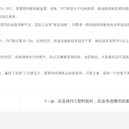
5%~20%，普通塑料极易被渗透、溶胀。PET材质分子结构致密，耐油脂和耐盐雾性
是纯正酱香。
酱和漂浮的油脂清晰可见，货架上自带”食欲滤镜”。消费者一眼就能辨别酱体色泽和油润
。
5%；PET瓶仅重30~50g，抗摔抗压，快递运输破损率趋近于零，物流成本直降50%以
气密性优异，有效隔绝水分和氧气，防止豆瓣酱受潮结块、油层氧化。大容量款还可选
物流、赢得了卖相”三大硬实力，重塑传统调味品包装格局。川菜之魂，值得一个好瓶子
在选择PET塑料瓶时，应该考虑哪些因
下一篇：