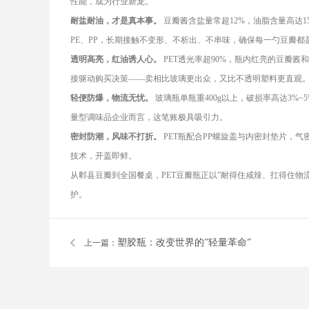
性能，成为行业新宠。
耐盐耐油，才是真本事。
豆瓣酱含盐量常超12%，油脂含量高达1
PE、PP，长期接触不变形、不析出、不串味，确保每一勺豆瓣都
透明高亮，红油诱人心。
PET透光率超90%，瓶内红亮的豆瓣
接驱动购买决策——卖相比玻璃更出众，又比不透明塑料更直观
轻便防爆，物流无忧。
玻璃瓶单瓶重400g以上，破损率高达3%~
量型调味品企业而言，这笔账极具吸引力。
密封防潮，风味不打折。
PET瓶配合PP螺旋盖与内密封垫片，
技术，开盖即鲜。
从郫县豆瓣到全国餐桌，PET豆瓣瓶正以”耐得住咸辣、扛得住
护。
塑胶瓶：改变世界的”轻量革命”
上一篇：