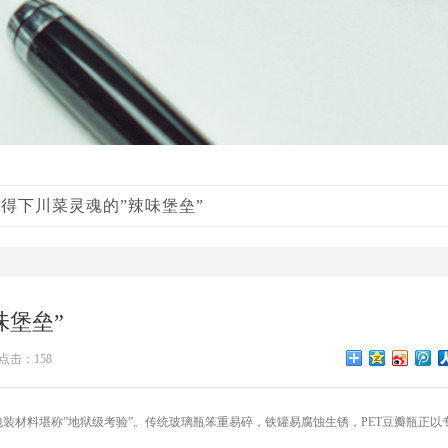
装得下川菜灵魂的”辣味堡垒”
味堡垒”
点击：158
包装材料堪称”地狱级考验”。传统玻璃瓶笨重易碎，铁罐易腐蚀生锈，PET豆瓣瓶正以