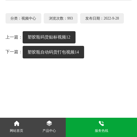
分类：视频中心
浏览次数：993
发布日期：2022-9-28
上一篇：
塑胶瓶码货贴标视频12
下一篇：
塑胶瓶自动码货打包视频14
网站首页
产品中心
服务热线