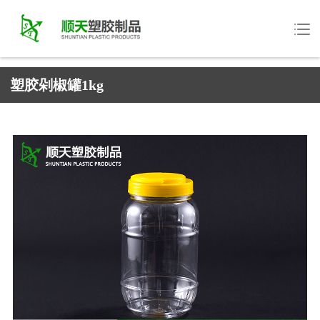
塑胶剁椒罐1kg