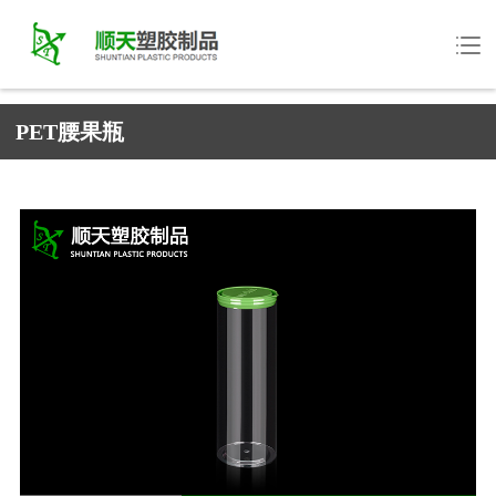
PET腰果瓶