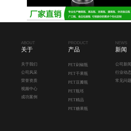
ABOUT
PRODUCT
NEWS
关于
产品
新闻
关于我们
公司新
PET剁椒瓶
公司风采
行业动
PET干果瓶
荣誉资质
常见问
PET豆瓣瓶
视频中心
PET瓶坯
成功案例
PET精品
PET糖果瓶