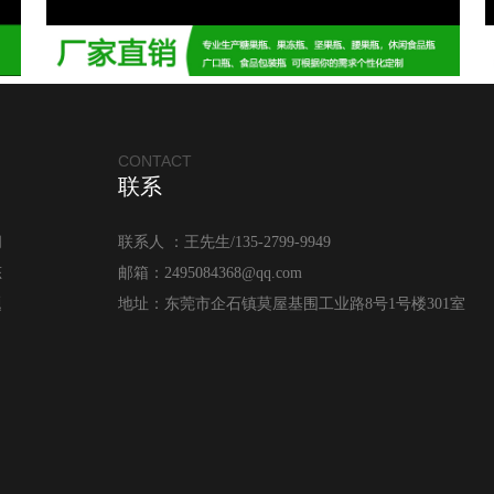
CONTACT
联系
闻
联系人 ：王先生/135-2799-9949
态
邮箱：2495084368@qq.com
题
地址：东莞市企石镇莫屋基围工业路8号1号楼301室