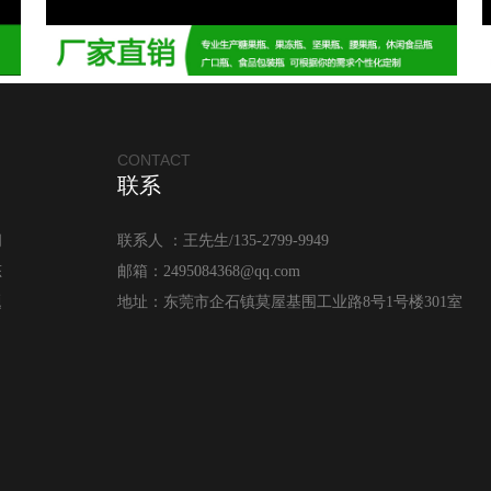
CONTACT
联系
闻
联系人 ：王先生/135-2799-9949
态
邮箱：2495084368@qq.com
题
地址：东莞市企石镇莫屋基围工业路8号1号楼301室