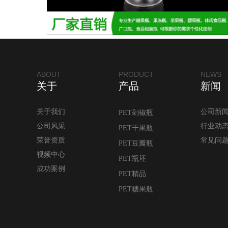
ABOUT
PRODUCT
NEWS
关于
产品
新闻
关于我们
公司新
PET剁椒瓶
公司风采
行业动
PET干果瓶
荣誉资质
常见问
PET豆瓣瓶
视频中心
PET瓶坯
成功案例
PET精品
PET糖果瓶