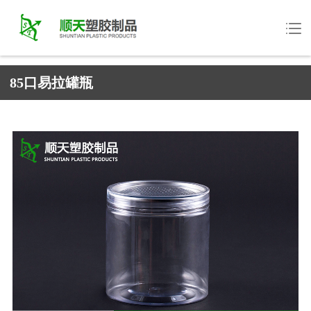
85口易拉罐瓶