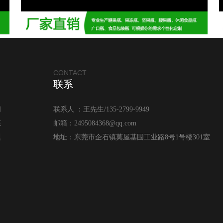
CONTACT
联系
闻
联系人 ：王先生/135-2799-9949
态
邮箱：2495084368@qq.com
题
地址：东莞市企石镇莫屋基围工业路8号1号楼301室