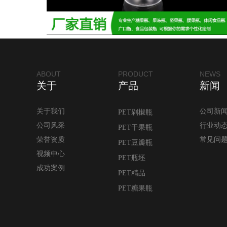
ABOUT
PRODUCT
NEWS
关于
产品
新闻
关于我们
公司新
PET剁椒瓶
公司风采
行业动
PET干果瓶
荣誉资质
常见问
PET豆瓣瓶
视频中心
PET瓶坯
成功案例
PET精品
PET糖果瓶