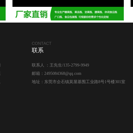
CONTACT
联系
闻
联系人 ：王先生/135-2799-9949
态
邮箱：2495084368@qq.com
题
地址：东莞市企石镇莫屋基围工业路8号1号楼301室