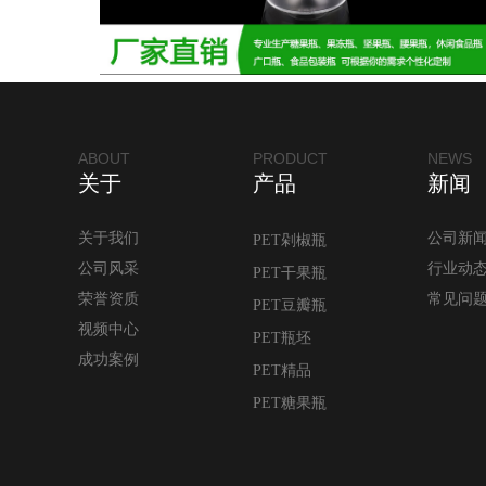
ABOUT
PRODUCT
NEWS
关于
产品
新闻
关于我们
公司新
PET剁椒瓶
公司风采
行业动
PET干果瓶
荣誉资质
常见问
PET豆瓣瓶
视频中心
PET瓶坯
成功案例
PET精品
PET糖果瓶